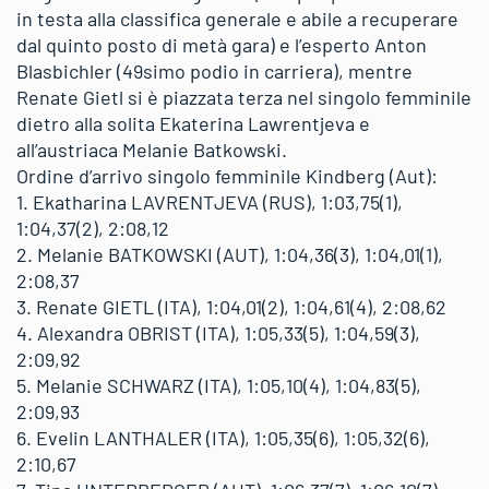
in testa alla classifica generale e abile a recuperare
dal quinto posto di metà gara) e l’esperto Anton
Blasbichler (49simo podio in carriera), mentre
Renate Gietl si è piazzata terza nel singolo femminile
dietro alla solita Ekaterina Lawrentjeva e
all’austriaca Melanie Batkowski.
Ordine d’arrivo singolo femminile Kindberg (Aut):
1. Ekatharina LAVRENTJEVA (RUS), 1:03,75(1),
1:04,37(2), 2:08,12
2. Melanie BATKOWSKI (AUT), 1:04,36(3), 1:04,01(1),
2:08,37
3. Renate GIETL (ITA), 1:04,01(2), 1:04,61(4), 2:08,62
4. Alexandra OBRIST (ITA), 1:05,33(5), 1:04,59(3),
2:09,92
5. Melanie SCHWARZ (ITA), 1:05,10(4), 1:04,83(5),
2:09,93
6. Evelin LANTHALER (ITA), 1:05,35(6), 1:05,32(6),
2:10,67