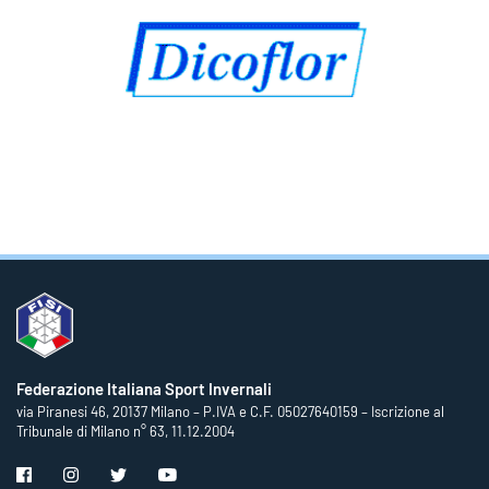
Federazione Italiana Sport Invernali
via Piranesi 46, 20137 Milano – P.IVA e C.F. 05027640159 – Iscrizione al
Tribunale di Milano n° 63, 11.12.2004