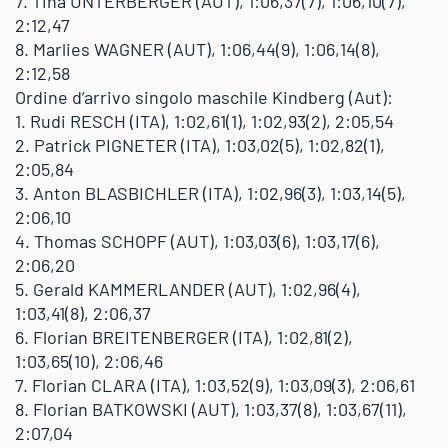
7. Tina UNTERBERGER (AUT), 1:06,37(7), 1:06,10(7),
2:12,47
8. Marlies WAGNER (AUT), 1:06,44(9), 1:06,14(8),
2:12,58
Ordine d’arrivo singolo maschile Kindberg (Aut):
1. Rudi RESCH (ITA), 1:02,61(1), 1:02,93(2), 2:05,54
2. Patrick PIGNETER (ITA), 1:03,02(5), 1:02,82(1),
2:05,84
3. Anton BLASBICHLER (ITA), 1:02,96(3), 1:03,14(5),
2:06,10
4. Thomas SCHOPF (AUT), 1:03,03(6), 1:03,17(6),
2:06,20
5. Gerald KAMMERLANDER (AUT), 1:02,96(4),
1:03,41(8), 2:06,37
6. Florian BREITENBERGER (ITA), 1:02,81(2),
1:03,65(10), 2:06,46
7. Florian CLARA (ITA), 1:03,52(9), 1:03,09(3), 2:06,61
8. Florian BATKOWSKI (AUT), 1:03,37(8), 1:03,67(11),
2:07,04