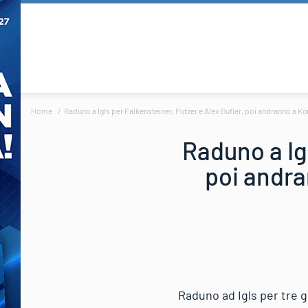
Home
Raduno a Igls per Falkensteiner, Putzer e Alex Gufler, poi andranno a 
Raduno a Igl
poi andra
Raduno ad Igls per tre gi