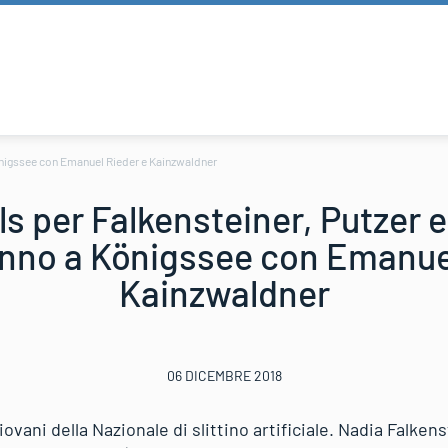
Königssee con Emanuel Rieder e Kainzwaldner
s per Falkensteiner, Putzer e
nno a Königssee con Emanue
Kainzwaldner
06 DICEMBRE 2018
ovani della Nazionale di slittino artificiale. Nadia Falken