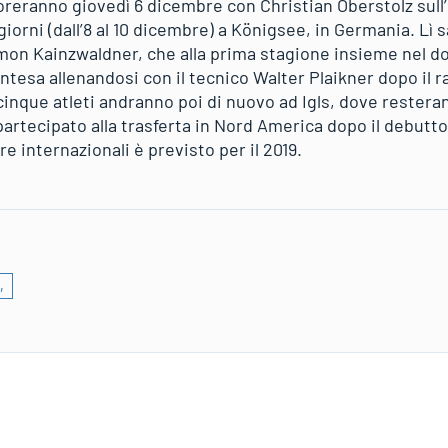
voreranno giovedì 6 dicembre con Christian Oberstolz sull
 giorni (dall’8 al 10 dicembre) a Königsee, in Germania. Lì
mon Kainzwaldner, che alla prima stagione insieme nel d
intesa allenandosi con il tecnico Walter Plaikner dopo il 
cinque atleti andranno poi di nuovo ad Igls, dove resteran
tecipato alla trasferta in Nord America dopo il debutto 
are internazionali è previsto per il 2019.
,