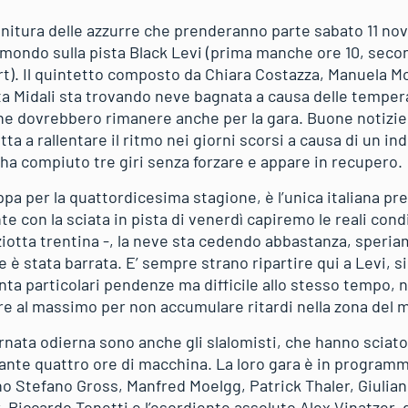
finitura delle azzurre che prenderanno parte sabato 11 no
mondo sulla pista Black Levi (prima manche ore 10, second
t). Il quintetto composto da Chiara Costazza, Manuela Mo
ta Midali sta trovando neve bagnata a causa delle tempe
che dovrebbero rimanere anche per la gara. Buone notizie 
tta a rallentare il ritmo nei giorni scorsi a causa di un i
 ha compiuto tre giri senza forzare e appare in recupero.
oppa per la quattordicesima stagione, è l’unica italiana p
 con la sciata in pista di venerdì capiremo le reali condi
ziotta trentina -, la neve sta cedendo abbastanza, speria
 è stata barrata. E’ sempre strano ripartire qui a Levi, si
ta particolari pendenze ma difficile allo stesso tempo, ne
 al massimo per non accumulare ritardi nella zona del m
iornata odierna sono anche gli slalomisti, che hanno scia
stante quattro ore di macchina. La loro gara è in progra
 Stefano Gross, Manfred Moelgg, Patrick Thaler, Giulia
 Riccardo Tonetti e l’esordiente assoluto Alex Vinatzer, 