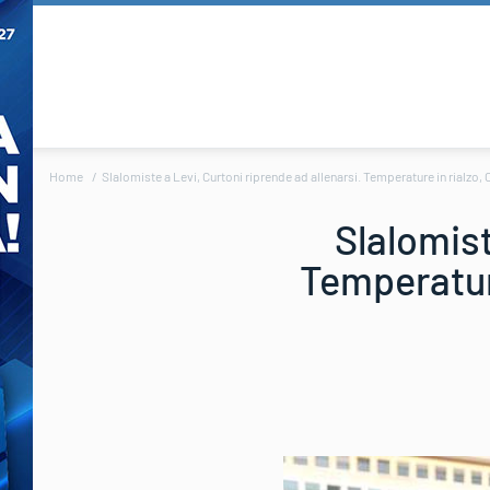
Home
Slalomiste a Levi, Curtoni riprende ad allenarsi. Temperature in rialzo,
Slalomist
Temperature