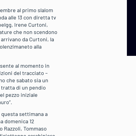
vembre al primo slalom
a alle 13 con diretta tv
elgg, Irene Curtoni,
rature che non scendono
arrivano da Curtoni, la
ndolenzimaneto alla
resente al momento in
zioni del tracciato –
mo che sabato sia un
 tratta di un pendio
l pezzo iniziale
uro”.
to questa settimana a
mma domenica 12
no Razzoli, Tommaso
diciottenne carabiniere