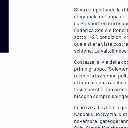
Si va completando la ri
stagionale di Coppa del 
su Raisport ed Eurospor
Federica Sosio e Rober
sotto i -2°, condizioni 
quale si era vista costre
schiena. La valtellinese
Costazza, al via della c
primo gruppo. “Solamente
racconta la 34enne poli
attimo più dura anche se
facile perchè non presen
bisogna sempre spingere
In arrivo a Levi nella g
Kabdalis, in Svezia, di
novembre, gareggeranno
Sala, Simon Maurberger,