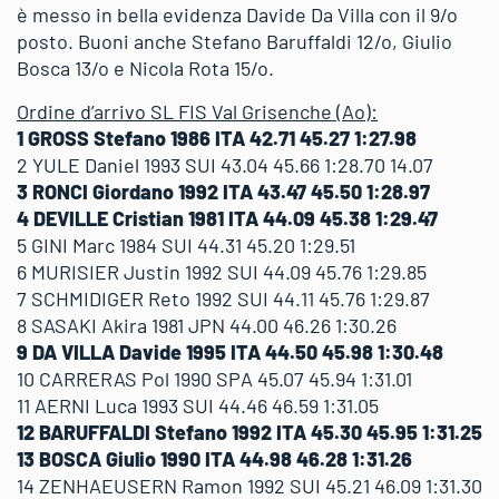
è messo in bella evidenza Davide Da Villa con il 9/o
posto. Buoni anche Stefano Baruffaldi 12/o, Giulio
Bosca 13/o e Nicola Rota 15/o.
Ordine d’arrivo SL FIS Val Grisenche (Ao):
1 GROSS Stefano 1986 ITA 42.71 45.27 1:27.98
2 YULE Daniel 1993 SUI 43.04 45.66 1:28.70 14.07
3 RONCI Giordano 1992 ITA 43.47 45.50 1:28.97
4 DEVILLE Cristian 1981 ITA 44.09 45.38 1:29.47
5 GINI Marc 1984 SUI 44.31 45.20 1:29.51
6 MURISIER Justin 1992 SUI 44.09 45.76 1:29.85
7 SCHMIDIGER Reto 1992 SUI 44.11 45.76 1:29.87
8 SASAKI Akira 1981 JPN 44.00 46.26 1:30.26
9 DA VILLA Davide 1995 ITA 44.50 45.98 1:30.48
10 CARRERAS Pol 1990 SPA 45.07 45.94 1:31.01
11 AERNI Luca 1993 SUI 44.46 46.59 1:31.05
12 BARUFFALDI Stefano 1992 ITA 45.30 45.95 1:31.25
13 BOSCA Giulio 1990 ITA 44.98 46.28 1:31.26
14 ZENHAEUSERN Ramon 1992 SUI 45.21 46.09 1:31.30