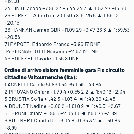
+12.58
24 TINTI Iacopo +7.86 27 +5.44 24 3 ▲ 1:52.27 +13.30
25 FORESTI Alberto +12.01 30 +8.14 25 5 ▲ 1:59.12
+20.15
26 HANNAN James GBR +11.09 29 +9.47 26 3 ▲ 1:59.53
+20.56
71 PAPOTTI Edoardo Franco +3.96 17 DNF
64 BERNARDOTTI Giacomo +2.57 12 DNF
45 POLESEL Davide +1.36 8 DNF
Ordine di arrivo slalom femminile gara Fis circuito
cittadino Valtournenche (Ita):
1 AGNELLI Carole 51.89 1 54.95 1 ◄ 1:46.84
2 PIROVANO Chiara +1.79 4 +0.55 2 2 ▲ 1:49.18 +2.34
3 BRUSTIA Sofia +1.42 3 +1.03 4 ◄ 1:49.29 +2.45
4 BRUNET Nadine +0.86 2 +1.81 8 2 ▼ 1:49.51 +2.67
5 TERONI Chiara +1.85 5 +2.04 10 ◄ 1:50.73 +3.89
6 AUDIBERT Charlotte +3.04 8 +0.95 3 2 ▲ 1:50.83
+3.99