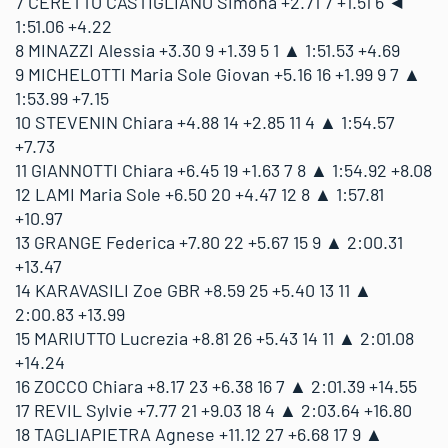
7 CERETTO CASTIGLIANO Simona +2.71 7 +1.51 6 ◄
1:51.06 +4.22
8 MINAZZI Alessia +3.30 9 +1.39 5 1 ▲ 1:51.53 +4.69
9 MICHELOTTI Maria Sole Giovan +5.16 16 +1.99 9 7 ▲
1:53.99 +7.15
10 STEVENIN Chiara +4.88 14 +2.85 11 4 ▲ 1:54.57
+7.73
11 GIANNOTTI Chiara +6.45 19 +1.63 7 8 ▲ 1:54.92 +8.08
12 LAMI Maria Sole +6.50 20 +4.47 12 8 ▲ 1:57.81
+10.97
13 GRANGE Federica +7.80 22 +5.67 15 9 ▲ 2:00.31
+13.47
14 KARAVASILI Zoe GBR +8.59 25 +5.40 13 11 ▲
2:00.83 +13.99
15 MARIUTTO Lucrezia +8.81 26 +5.43 14 11 ▲ 2:01.08
+14.24
16 ZOCCO Chiara +8.17 23 +6.38 16 7 ▲ 2:01.39 +14.55
17 REVIL Sylvie +7.77 21 +9.03 18 4 ▲ 2:03.64 +16.80
18 TAGLIAPIETRA Agnese +11.12 27 +6.68 17 9 ▲