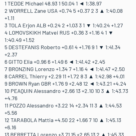
1 TEDDE Michael 48.93 1 50.04 1 ◄ 1:38.97
2 WORRELL Zane USA +0.74 5 +0.37 2 3 ▲ 1:40.08
+1.11
3 TOLA Erjon ALB +0.24 2 +1.03 3 1 ▼ 1:40.24 +1.27
4 LOMOVSKIKH Matvei RUS +0.36 3 +1.16 4 1 ▼
1:40.49 +1.52
5 DESTEFANIS Roberto +0.61 4 +1.76 9 1 ▼ 1:41.34
+2.37
6 GITTO Elia +0.96 6 +1.49 6 ◄ 1:41.42 +2.45
7 BRONZING Lorenzo +1.34 7 +1.16 4 ◄ 1:41.47 +2.50
8 CARREL Thierry +2.29 11 +1.72 8 3 ▲ 1:42.98 +4.01
9 BROWN Ryan GBR +1.76 9 +2.48 12 ◄ 1:43.21 +4.24
10 PEAQUIN Alessandro +2.66 13 +2.10 10 3 ▲ 1:43.73
+4.76
11 POZZO Alessandro +3.22 14 +2.34 11 3 ▲ 1:44.53
+5.56
12 TARABOLA Mattia +4.50 22 +1.66 7 10 ▲ 1:45.13
+6.16
13 BERRETTA Lorenzo +3.71 15 +2.65 13 2 ▲ 1:45.33