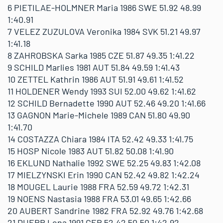
6 PIETILAE-HOLMNER Maria 1986 SWE 51.92 48.99
1:40.91
7 VELEZ ZUZULOVA Veronika 1984 SVK 51.21 49.97
1:41.18
8 ZAHROBSKA Sarka 1985 CZE 51.87 49.35 1:41.22
9 SCHILD Marlies 1981 AUT 51.84 49.59 1:41.43
10 ZETTEL Kathrin 1986 AUT 51.91 49.61 1:41.52
11 HOLDENER Wendy 1993 SUI 52.00 49.62 1:41.62
12 SCHILD Bernadette 1990 AUT 52.46 49.20 1:41.66
13 GAGNON Marie-Michele 1989 CAN 51.80 49.90
1:41.70
14 COSTAZZA Chiara 1984 ITA 52.42 49.33 1:41.75
15 HOSP Nicole 1983 AUT 51.82 50.08 1:41.90
16 EKLUND Nathalie 1992 SWE 52.25 49.83 1:42.08
17 MIELZYNSKI Erin 1990 CAN 52.42 49.82 1:42.24
18 MOUGEL Laurie 1988 FRA 52.59 49.72 1:42.31
19 NOENS Nastasia 1988 FRA 53.01 49.65 1:42.66
20 AUBERT Sandrine 1982 FRA 52.92 49.76 1:42.68
21 DUERR Lena 1991 GER 52.42 50.50 1:42.92