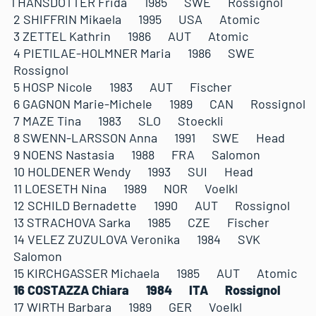
1 HANSDOTTER Frida 1985 SWE Rossignol
2 SHIFFRIN Mikaela 1995 USA Atomic
3 ZETTEL Kathrin 1986 AUT Atomic
4 PIETILAE-HOLMNER Maria 1986 SWE
Rossignol
5 HOSP Nicole 1983 AUT Fischer
6 GAGNON Marie-Michele 1989 CAN Rossignol
7 MAZE Tina 1983 SLO Stoeckli
8 SWENN-LARSSON Anna 1991 SWE Head
9 NOENS Nastasia 1988 FRA Salomon
10 HOLDENER Wendy 1993 SUI Head
11 LOESETH Nina 1989 NOR Voelkl
12 SCHILD Bernadette 1990 AUT Rossignol
13 STRACHOVA Sarka 1985 CZE Fischer
14 VELEZ ZUZULOVA Veronika 1984 SVK
Salomon
15 KIRCHGASSER Michaela 1985 AUT Atomic
16 COSTAZZA Chiara 1984 ITA Rossignol
17 WIRTH Barbara 1989 GER Voelkl