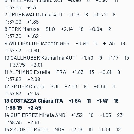
6 MEILLARD Melanie SUI +0.90 5 +0.97 11
1:37.05 +1.31
7 GRUENWALD Julia AUT +1.19 8 +0.72 8
1:37.09 +1.35
8 FERK Marusa SLO +2.14 18 +0.04 2
1:37.36 +1.62
9 WILLIBALD Elisabeth GER +0.90 5 +1.35 18
1:37.43 +1.69
10 GALLHUBER Katharina AUT +1.40 9 +1.17 15
1:37.75 +2.01
11 ALPHAND Estelle FRA +1.83 13 +0.81 9
1:37.82 +2.08
12 GMUER Chiara SUI +2.03 14 +0.66 6
1:37.87 +2.13
13 COSTAZZA Chiara ITA +1.54 11 +1.47 19
1:38.19 +2.45
14 GUTIERREZ Mireia AND +1.52 10 +1.65 23
1:38.35 +2.61
15 SKJOELD Maren NOR +2.19 19 +1.09 12