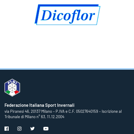
Federazione Italiana Sport Invernali
via Piranesi 46, 20137 Milano – P.IVA e C.F. 05027640159 – Iscrizione al
Tribunale di Milano n° 63, 11.12.2004