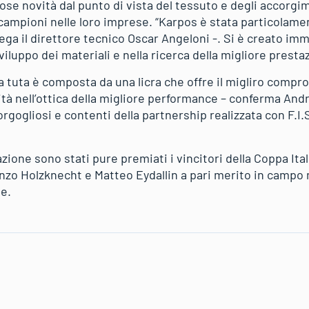
e novità dal punto di vista del tessuto e degli accorgime
campioni nelle loro imprese. “Karpos è stata particolamen
iega il direttore tecnico Oscar Angeloni -. Si è creato 
 sviluppo dei materiali e nella ricerca della migliore presta
la tuta è composta da una licra che offre il migliro compr
lità nell’ottica della migliore performance – conferma An
rgogliosi e contenti della partnership realizzata con F.I.S
zione sono stati pure premiati i vincitori della Coppa Ital
zo Holzknecht e Matteo Eydallin a pari merito in campo 
e.