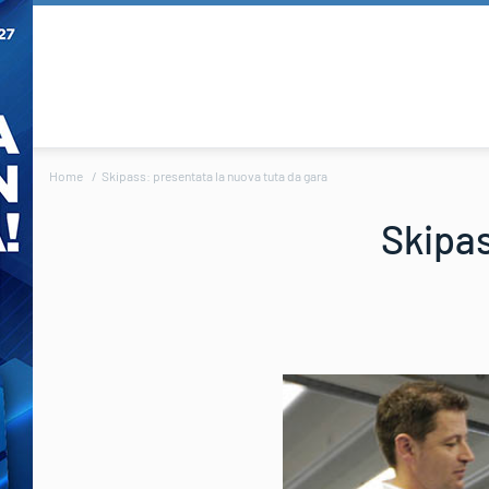
Home
Skipass: presentata la nuova tuta da gara
Skipas