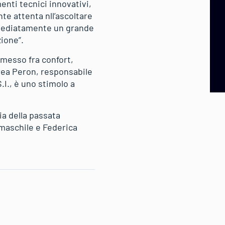
nti tecnici innovativi,
te attenta nll’ascoltare
immediatamente un grande
zione”.
omesso fra confort,
drea Peron, responsabile
.I., è uno stimolo a
ia della passata
maschile e Federica