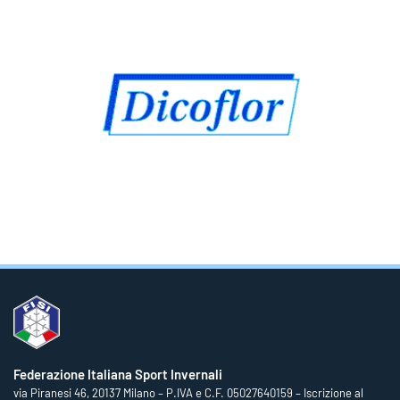
Federazione Italiana Sport Invernali
via Piranesi 46, 20137 Milano – P.IVA e C.F. 05027640159 – Iscrizione al