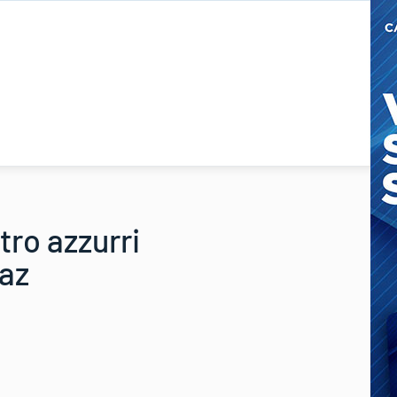
tro azzurri
naz