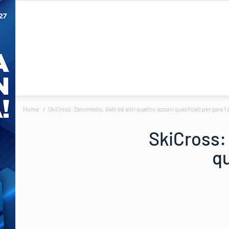
Home
SkiCross: Deromedis, Galli ed altri quattro azzurri qualificati per gara 
SkiCross: 
qu