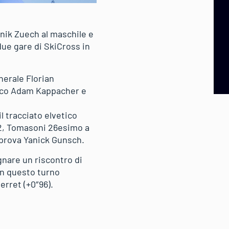
ik Zuech al maschile e
 due gare di SkiCross in
nerale Florian
iaco Adam Kappacher e
l tracciato elvetico
02, Tomasoni 26esimo a
 prova Yanick Gunsch.
gnare un riscontro di
in questo turno
erret (+0″96).