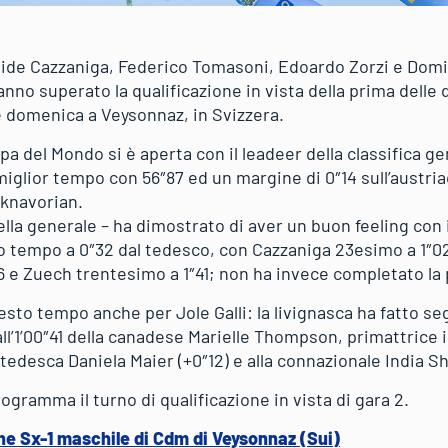
de Cazzaniga, Federico Tomasoni, Edoardo Zorzi e Domin
hanno superato la qualificazione in vista della prima delle
 domenica a Veysonnaz, in Svizzera.
pa del Mondo si è aperta con il leadeer della classifica ge
iglior tempo con 56″87 ed un margine di 0″14 sull’austr
iknavorian.
la generale – ha dimostrato di aver un buon feeling con i
o tempo a 0″32 dal tedesco, con Cazzaniga 23esimo a 1″
36 e Zuech trentesimo a 1″41; non ha invece completato la
sto tempo anche per Jole Galli: la livignasca ha fatto se
ll’1’00″41 della canadese Marielle Thompson, primattrice 
 tedesca Daniela Maier (+0″12) e alla connazionale India Sh
rogramma il turno di qualificazione in vista di gara 2.
che Sx-1 maschile di Cdm di Veysonnaz (Sui)