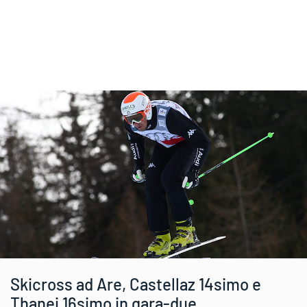
Skicross ad Are, Castellaz 14simo e
Thanei 16simo in gara-due