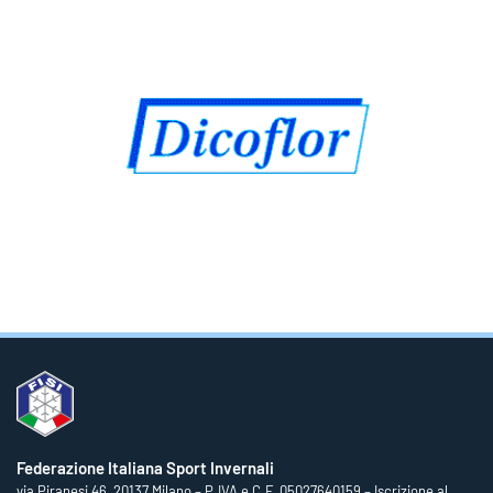
Federazione Italiana Sport Invernali
via Piranesi 46, 20137 Milano – P.IVA e C.F. 05027640159 – Iscrizione al