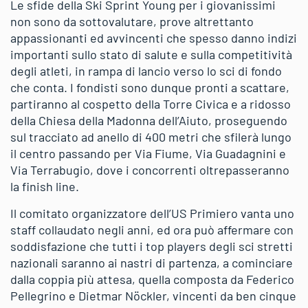
Le sfide della Ski Sprint Young per i giovanissimi
non sono da sottovalutare, prove altrettanto
appassionanti ed avvincenti che spesso danno indizi
importanti sullo stato di salute e sulla competitività
degli atleti, in rampa di lancio verso lo sci di fondo
che conta. I fondisti sono dunque pronti a scattare,
partiranno al cospetto della Torre Civica e a ridosso
della Chiesa della Madonna dell’Aiuto, proseguendo
sul tracciato ad anello di 400 metri che sfilerà lungo
il centro passando per Via Fiume, Via Guadagnini e
Via Terrabugio, dove i concorrenti oltrepasseranno
la finish line.
Il comitato organizzatore dell’US Primiero vanta uno
staff collaudato negli anni, ed ora può affermare con
soddisfazione che tutti i top players degli sci stretti
nazionali saranno ai nastri di partenza, a cominciare
dalla coppia più attesa, quella composta da Federico
Pellegrino e Dietmar Nöckler, vincenti da ben cinque