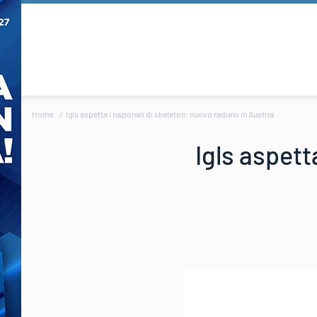
Home
Igls aspetta i nazionali di skeleton: nuovo raduno in Austria
Igls aspett