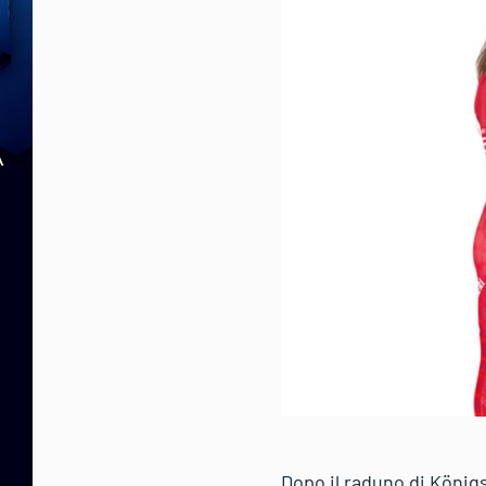
Dopo il raduno di König