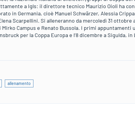
attamente a Igls: il direttore tecnico Maurizio Oioli ha co
vorato in Germania, cioè Manuel Schwärzer, Alessia Crippa
Elena Scarpellini. Si alleneranno da mercoledì 31 ottobr
i Mirko Campus e Renato Bussola. I primi appuntamenti uff
nsbruck per la Coppa Europa e l’8 dicembre a Sigulda, in 
allenamento