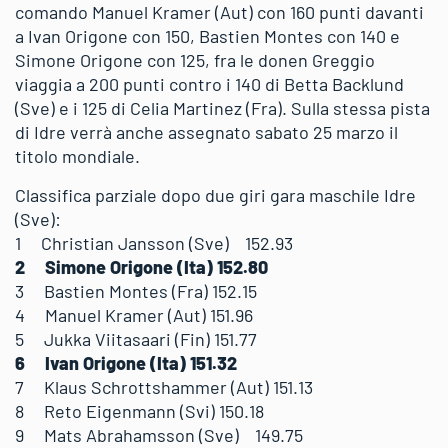
comando Manuel Kramer (Aut) con 160 punti davanti
a Ivan Origone con 150, Bastien Montes con 140 e
Simone Origone con 125, fra le donen Greggio
viaggia a 200 punti contro i 140 di Betta Backlund
(Sve) e i 125 di Celia Martinez (Fra). Sulla stessa pista
di Idre verrà anche assegnato sabato 25 marzo il
titolo mondiale.
Classifica parziale dopo due giri gara maschile Idre
(Sve):
1 Christian Jansson (Sve) 152.93
2 Simone Origone (Ita) 152.80
3 Bastien Montes (Fra) 152.15
4 Manuel Kramer (Aut) 151.96
5 Jukka Viitasaari (Fin) 151.77
6 Ivan Origone (Ita) 151.32
7 Klaus Schrottshammer (Aut) 151.13
8 Reto Eigenmann (Svi) 150.18
9 Mats Abrahamsson (Sve) 149.75