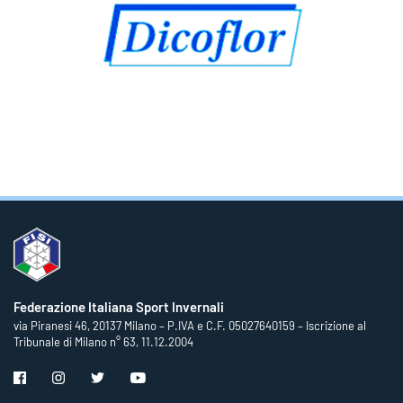
Federazione Italiana Sport Invernali
via Piranesi 46, 20137 Milano – P.IVA e C.F. 05027640159 – Iscrizione al
Tribunale di Milano n° 63, 11.12.2004