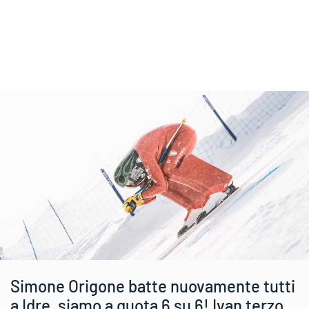
Simone Origone batte nuovamente tutti
a Idre, siamo a quota 6 su 6! Ivan terzo,