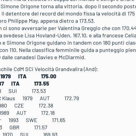
 Simone Origone torna alla vittoria, dopo il secondo posto
. Il detentore del record del mondo fissa la velocità di 17
zero Philippe May, appena dietro a 173,53.
n ci sono avversarie per Valentina Greggio che con 170,44
a svedese Lisa Hovland-Uden, 167,10, e alla francese Celia
 e Simone Origone guidano in tandem con 180 punti ciasc
n 110. Nella classifica femminile guida a punteggio pien
0 dalle canadesi Davies e McDiarmid.
schile CdM SCi Velocità Grandvalira (And):
e 1979 ITA 175.00
1987 ITA 173.55
1970 SUI 173.53
R Klaus 1979 AUT 172.79
 1980 CZE 172.38
 1989 AUT 172.18
per 1993 SWE 171.65
983 GBR 171.57
o 1970 SUI 169.93