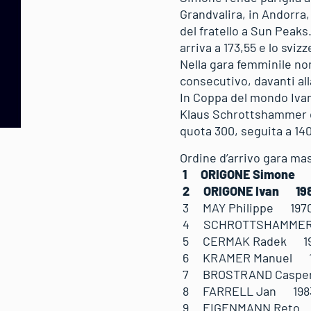
Grandvalira, in Andorra,
del fratello a Sun Peaks
arriva a 173,55 e lo sviz
Nella gara femminile no
consecutivo, davanti all
In Coppa del mondo Ivan
Klaus Schrottshammer co
quota 300, seguita a 14
Ordine d’arrivo gara ma
1 ORIGONE Simon
2 ORIGONE Ivan 
3 MAY Philippe 
4 SCHROTTSHAMME
5 CERMAK Radek
6 KRAMER Manuel
7 BROSTRAND Cas
8 FARRELL Jan 1
9 EIGENMANN Ret