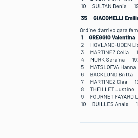
10 SULTAN Denis
35 GIACOMELLI E
Ordine d’arrivo gara fem
1 GREGGIO Valent
2 HOVLAND-UDEN 
3 MARTINEZ Celi
4 MURK Seraina 
5 MATSLOFVA Ha
6 BACKLUND Brit
7 MARTINEZ Clea
8 THEILLET Just
9 FOURNET FAYAR
10 BUILLES Anais