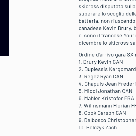
skicross disputata sulla
superare lo scoglio delle
batteria, non riuscendo q
canadese Kevin Drury, br
ci sono il francese You
dicembre lo skicross sa
Ordine d’arrivo gara SX
1. Drury Kevin CAN
2. Duplessis Kergomard
3. Regez Ryan CAN
4. Chapuis Jean Freder
5. Midol Jonathan CAN
6. Mahler Kristofor FRA
7. Wilmsmann Florian F
8. Cook Carson CAN
9. Delbosco Christophe
10. Belczyk Zach