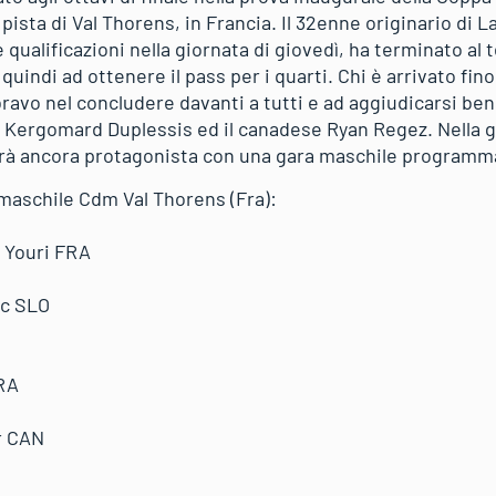
 pista di Val Thorens, in Francia. Il 32enne originario di L
 qualificazioni nella giornata di giovedì, ha terminato al 
uindi ad ottenere il pass per i quarti. Chi è arrivato fino a
avo nel concludere davanti a tutti e ad aggiudicarsi ben 1
ri Kergomard Duplessis ed il canadese Ryan Regez. Nella g
rà ancora protagonista con una gara maschile programmat
 maschile Cdm Val Thorens (Fra):
 Youri FRA
ic SLO
RA
r CAN