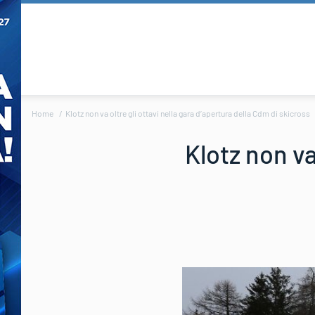
Home
Klotz non va oltre gli ottavi nella gara d’apertura della Cdm di skicross
Klotz non va