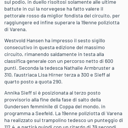
sul podio, in duello risoltosi solamente alle ultime
battute in cui la norvegese ha fatto valere il
pettorale rosso da miglior fondista del circuito, per
raggiungere ed infine superare la 19enne poliziotta
di Varena.
Westvold Hansen ha impresso il sesto sigillo
consecutivo in questa edizione del massimo
circuito, rimanendo saldamente in testa alla
classifica generale con un percorso netto di 600
punti. Seconda la tedesca Nathalie Armbruster a
310, l’austriaca Lisa Hirner terza a 300 e Sieff al
quarto posto a quota 290.
Annika Sieff si è posizionata al terzo posto
provvisorio alla fine della fase di salto della
Gundersen femminile di Coppa del mondo, in
programma a Seefeld. La 19enne poliziotta di Varena
ha realizzato sul trampolino tedesco un punteggio di
112.4, e partirà quindi con un ritardo di 39 secondi