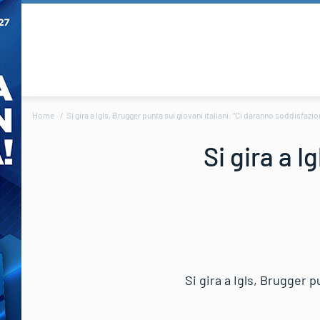
Home
Si gira a Igls, Brugger punta sui giovani italiani: “Ci daranno soddisfazio
Si gira a I
Si gira a Igls, Brugger p