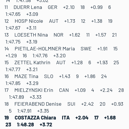
14 1:47.58 +3.02
11 DUERR Lena GER +2.10 18 +0.99 6
1:47.65 +3.09
12 HOSP Nicole AUT +1.73 12 +1.38 19
1:47.67 +3.11
13 LOESETH Nina NOR +1.62 11 +1.57 21
1:47.75 +3.19
14 PIETILAE-HOLMNER Maria SWE +1.91 15
+1.29 16 1:47.76 +3.20
15 ZETTEL Kathrin AUT +1.28 6 +1.93 25
1:47.77 +3.21
16 MAZE Tina SLO +1.43 9 +1.86 24
1:47.85 +3.29
17 MIELZYNSKI Erin CAN +1.09 4 +2.24 28
1:47.89 +3.33
18 FEIERABEND Denise SUI +2.42 20 +0.93
5 1:47.91 +3.35
19 COSTAZZA Chiara ITA +2.04 17 +1.68
23 1:48.28 +3.72