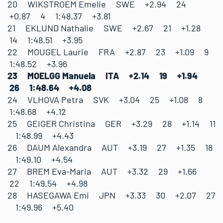
20 WIKSTROEM Emelie SWE +2.94 24
+0.87 4 1:48.37 +3.81
21 EKLUND Nathalie SWE +2.67 21 +1.28
14 1:48.51 +3.95
22 MOUGEL Laurie FRA +2.87 23 +1.09 9
1:48.52 +3.96
23 MOELGG Manuela ITA +2.14 19 +1.94
26 1:48.64 +4.08
24 VLHOVA Petra SVK +3.04 25 +1.08 8
1:48.68 +4.12
25 GEIGER Christina GER +3.29 28 +1.14 11
1:48.99 +4.43
26 DAUM Alexandra AUT +3.19 27 +1.35 18
1:49.10 +4.54
27 BREM Eva-Maria AUT +3.32 29 +1.66
22 1:49.54 +4.98
28 HASEGAWA Emi JPN +3.33 30 +2.07 27
1:49.96 +5.40