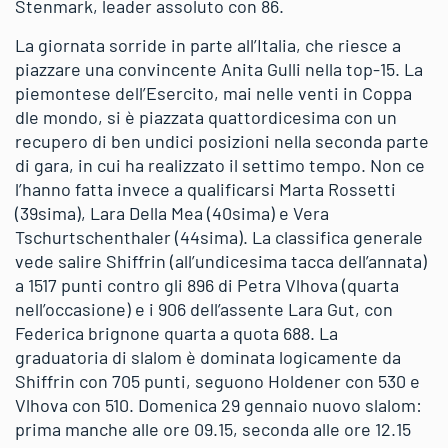
Stenmark, leader assoluto con 86.
La giornata sorride in parte all’Italia, che riesce a
piazzare una convincente Anita Gulli nella top-15. La
piemontese dell’Esercito, mai nelle venti in Coppa
dle mondo, si è piazzata quattordicesima con un
recupero di ben undici posizioni nella seconda parte
di gara, in cui ha realizzato il settimo tempo. Non ce
l’hanno fatta invece a qualificarsi Marta Rossetti
(39sima), Lara Della Mea (40sima) e Vera
Tschurtschenthaler (44sima). La classifica generale
vede salire Shiffrin (all’undicesima tacca dell’annata)
a 1517 punti contro gli 896 di Petra Vlhova (quarta
nell’occasione) e i 906 dell’assente Lara Gut, con
Federica brignone quarta a quota 688. La
graduatoria di slalom è dominata logicamente da
Shiffrin con 705 punti, seguono Holdener con 530 e
Vlhova con 510. Domenica 29 gennaio nuovo slalom:
prima manche alle ore 09.15, seconda alle ore 12.15