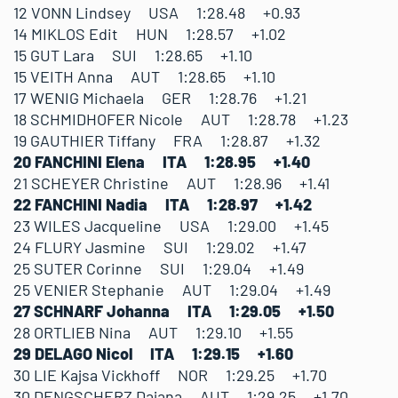
12 VONN Lindsey USA 1:28.48 +0.93
14 MIKLOS Edit HUN 1:28.57 +1.02
15 GUT Lara SUI 1:28.65 +1.10
15 VEITH Anna AUT 1:28.65 +1.10
17 WENIG Michaela GER 1:28.76 +1.21
18 SCHMIDHOFER Nicole AUT 1:28.78 +1.23
19 GAUTHIER Tiffany FRA 1:28.87 +1.32
20 FANCHINI Elena ITA 1:28.95 +1.40
21 SCHEYER Christine AUT 1:28.96 +1.41
22 FANCHINI Nadia ITA 1:28.97 +1.42
23 WILES Jacqueline USA 1:29.00 +1.45
24 FLURY Jasmine SUI 1:29.02 +1.47
25 SUTER Corinne SUI 1:29.04 +1.49
25 VENIER Stephanie AUT 1:29.04 +1.49
27 SCHNARF Johanna ITA 1:29.05 +1.50
28 ORTLIEB Nina AUT 1:29.10 +1.55
29 DELAGO Nicol ITA 1:29.15 +1.60
30 LIE Kajsa Vickhoff NOR 1:29.25 +1.70
30 DENGSCHERZ Dajana AUT 1:29.25 +1.70