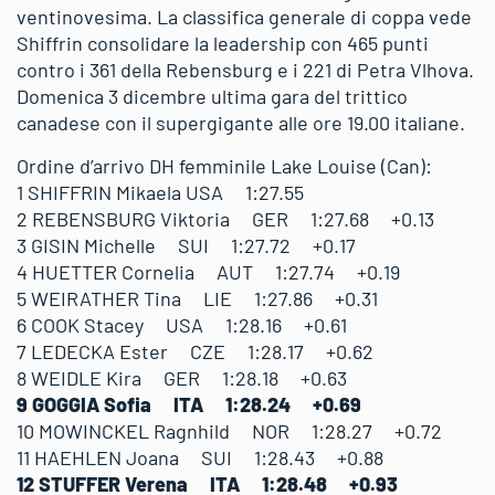
ventinovesima. La classifica generale di coppa vede
Shiffrin consolidare la leadership con 465 punti
contro i 361 della Rebensburg e i 221 di Petra Vlhova.
Domenica 3 dicembre ultima gara del trittico
canadese con il supergigante alle ore 19.00 italiane.
Ordine d’arrivo DH femminile Lake Louise (Can):
1 SHIFFRIN Mikaela USA 1:27.55
2 REBENSBURG Viktoria GER 1:27.68 +0.13
3 GISIN Michelle SUI 1:27.72 +0.17
4 HUETTER Cornelia AUT 1:27.74 +0.19
5 WEIRATHER Tina LIE 1:27.86 +0.31
6 COOK Stacey USA 1:28.16 +0.61
7 LEDECKA Ester CZE 1:28.17 +0.62
8 WEIDLE Kira GER 1:28.18 +0.63
9 GOGGIA Sofia ITA 1:28.24 +0.69
10 MOWINCKEL Ragnhild NOR 1:28.27 +0.72
11 HAEHLEN Joana SUI 1:28.43 +0.88
12 STUFFER Verena ITA 1:28.48 +0.93