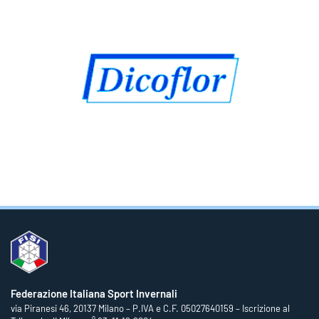
Federazione Italiana Sport Invernali
via Piranesi 46, 20137 Milano – P.IVA e C.F. 05027640159 – Iscrizione al