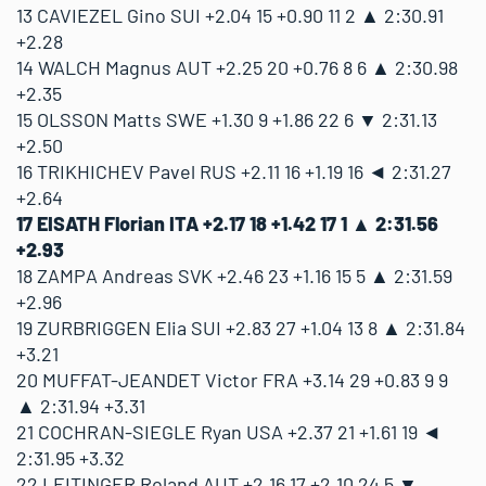
13 CAVIEZEL Gino SUI +2.04 15 +0.90 11 2 ▲ 2:30.91
+2.28
14 WALCH Magnus AUT +2.25 20 +0.76 8 6 ▲ 2:30.98
+2.35
15 OLSSON Matts SWE +1.30 9 +1.86 22 6 ▼ 2:31.13
+2.50
16 TRIKHICHEV Pavel RUS +2.11 16 +1.19 16 ◄ 2:31.27
+2.64
17 EISATH Florian ITA +2.17 18 +1.42 17 1 ▲ 2:31.56
+2.93
18 ZAMPA Andreas SVK +2.46 23 +1.16 15 5 ▲ 2:31.59
+2.96
19 ZURBRIGGEN Elia SUI +2.83 27 +1.04 13 8 ▲ 2:31.84
+3.21
20 MUFFAT-JEANDET Victor FRA +3.14 29 +0.83 9 9
▲ 2:31.94 +3.31
21 COCHRAN-SIEGLE Ryan USA +2.37 21 +1.61 19 ◄
2:31.95 +3.32
22 LEITINGER Roland AUT +2.16 17 +2.10 24 5 ▼