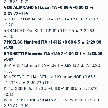
2:28.84 +0.21
4 DE ALIPRANDINI Luca ITA +0.85 4 +0.95 12 ◄
2:29.77 +1.14
5 FELLER Manuel AUT +1.46 13 +0.40 2 8 ▲ 2:29.83
+1.20
5 KRANJEC Zan SLO +1.31 10 +0.55 3 5 ▲ 2:29.83
+1.20
7 MOELGG Manfred ITA +1.41 12 +0.60 4 5 ▲ 2:29.98
+1.35
8 TONETTI Riccardo ITA +1.19 7 +1.04 13 1 ▼ 2:30.20
+1.57
8 FAIVRE Mathieu FRA +1.34 11 +0.89 10 3 ▲ 2:30.20
+1.57
10 NESTVOLD-HAUGEN Leif Kristian NOR +0.65 3
+1.60 18 7 ▼ 2:30.22 +1.59
11 MURISIER Justin SUI +1.18 6 +1.61 19 5 ▼ 2:30.76
+2.13
12 BRENNSTEINER Stefan AUT +2.22 19 +0.63 5 7 ▲
2:30.82 +2.19