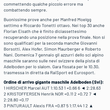
commettendo qualche piccolo errore ma
combattendo sempre.
Buonissime prove anche per Manfred Moelgg
settimo e Riccardo Tonetti ottavo. Nei top 30 anche
Florian Eisath che è finito diciassettesimo
recuperando una posizione nella prova finale. Non si
sono qualificati per la seconda manche Giovanni
Borsotti, Alex Hofer, Simon Maurberger e Roberto
Nani. Domenica 7 gennaio gli azzurri dello sci alpino
maschile saranno sulle nevi svizzere della pista di
Adelboden per lo slalom. Gara fissata per le 10.30,
trasmessa in diretta da RaiSport ed Eurosport.
Ordine di arrivo gigante maschile Adelboden (Svi):
1 HIRSCHER Marcel AUT 1:10.53 1 +0.66 6 ◄ 2:28.63
2 KRISTOFFERSEN Henrik NOR +0.11 2 +0.72 7 ◄
2:28.80 +0.17
3 PINTURAULT Alexis FRA +0.87 5 1:17.44 1 2 ▲