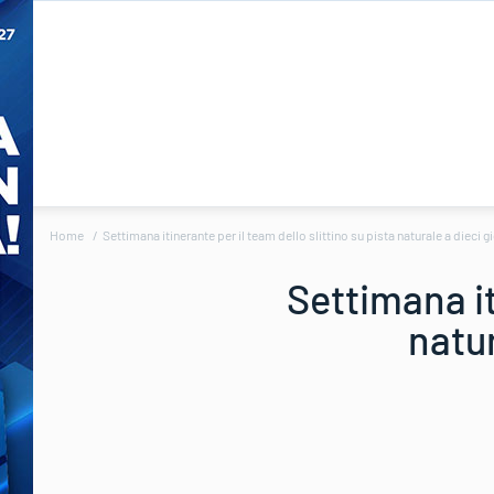
Home
Settimana itinerante per il team dello slittino su pista naturale a dieci g
Settimana it
natur