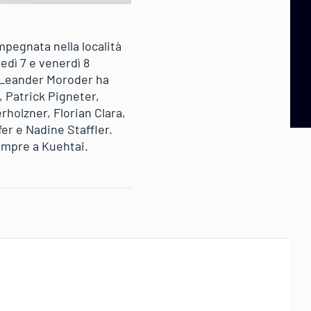
mpegnata nella località
edì 7 e venerdì 8
o Leander Moroder ha
 Patrick Pigneter,
holzner, Florian Clara,
fer e Nadine Staffler.
empre a Kuehtai.