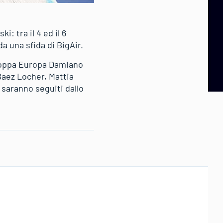
: tra il 4 ed il 6
a una sfida di BigAir.
 Coppa Europa Damiano
 Baez Locher, Mattia
saranno seguiti dallo