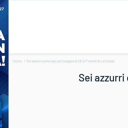
Home
Sei azzurri convocati per la tappa di CE di Freeski di La Clusaz
Sei azzurri