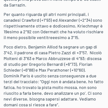
da Sarrazin.
Per quanto riguarda gli altri nomi principali, i
canadesi Crawford (+1″93) ed Alexander (+2″34) sono
rispettivamente ottavo e dodicesimo, Kriechmayr è
19esimo a 2″92 con Odermatt che ha voluto rischiare
il meno possibile ventitreeesimo a 3″15.
Poco dietro, Benjamin Alliod fa segnare un gap di
3″42, il padrone di casa Pietro Zazzi di +3″57, Nicolò
Molteni di 3″63 e Marco Abbruzzese di 4″93; discesa
di studio per Gregorio Bernardi (+6″73), Florian
Schieder (+6″88) e Max Perathoner (+10″60).
Dominik Paris è uscito senza conseguenze a due
terzi del tracciato: “Oggi non è andata bene, ho fatto
fatica, ho trovato la pista molto mossa, non sono
riuscito a farla bene, devo analizzare un po’. Ci sono
nevi diverse, bisogna sapersi adattare. Vediamo
domani cosa si riesce a fare”.