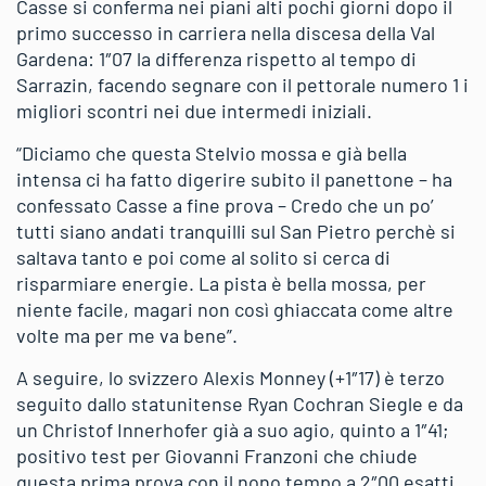
Casse si conferma nei piani alti pochi giorni dopo il
primo successo in carriera nella discesa della Val
Gardena: 1″07 la differenza rispetto al tempo di
Sarrazin, facendo segnare con il pettorale numero 1 i
migliori scontri nei due intermedi iniziali.
“Diciamo che questa Stelvio mossa e già bella
intensa ci ha fatto digerire subito il panettone – ha
confessato Casse a fine prova – Credo che un po’
tutti siano andati tranquilli sul San Pietro perchè si
saltava tanto e poi come al solito si cerca di
risparmiare energie. La pista è bella mossa, per
niente facile, magari non così ghiaccata come altre
volte ma per me va bene”.
A seguire, lo svizzero Alexis Monney (+1″17) è terzo
seguito dallo statunitense Ryan Cochran Siegle e da
un Christof Innerhofer già a suo agio, quinto a 1″41;
positivo test per Giovanni Franzoni che chiude
questa prima prova con il nono tempo a 2″00 esatti