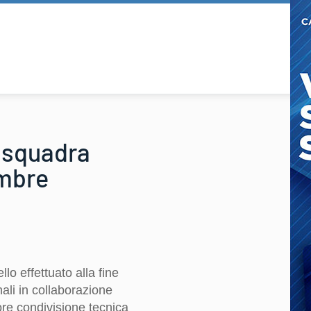
a squadra
embre
o effettuato alla fine
nali in collaborazione
ore condivisione tecnica