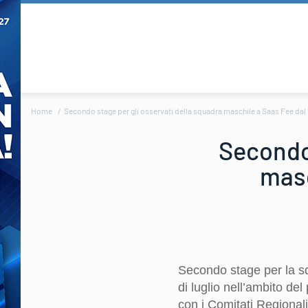
Home
Secondo stage per gli osservati della squadra maschile a Saas Fee da
Secondo 
masc
Secondo stage per la squ
di luglio nell’ambito de
con i Comitati Regional