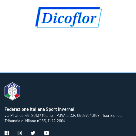
Federazione Italiana Sport Invernali
via Piranesi 46, 20137 Milano – P.IVA e C.F. 05027640159 – Iscrizione al
Tribunale di Milano n° 63, 11.12.2004