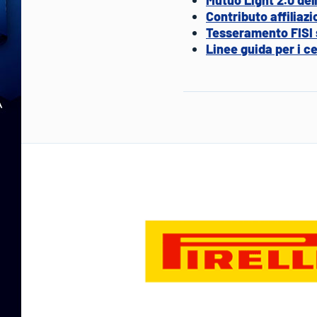
Contributo affiliaz
Tesseramento FISI s
Linee guida per i ce