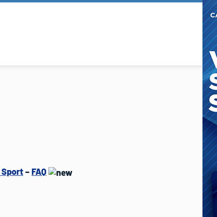
o Sport
–
FAQ