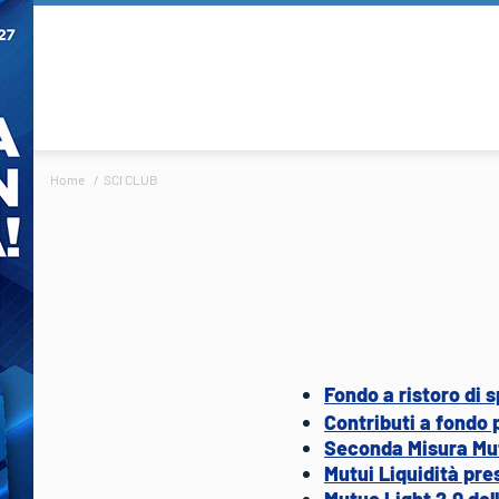
Home
SCI CLUB
Fondo a ristoro di 
Contributi a fondo
Seconda Misura Mutu
Mutui Liquidità pres
Mutuo Light 2.0 dell