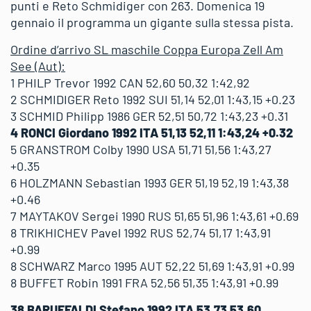
punti e Reto Schmidiger con 263. Domenica 19
gennaio il programma un gigante sulla stessa pista.
Ordine d’arrivo SL maschile Coppa Europa Zell Am
See (Aut):
1 PHILP Trevor 1992 CAN 52,60 50,32 1:42,92
2 SCHMIDIGER Reto 1992 SUI 51,14 52,01 1:43,15 +0.23
3 SCHMID Philipp 1986 GER 52,51 50,72 1:43,23 +0.31
4 RONCI Giordano 1992 ITA 51,13 52,11 1:43,24 +0.32
5 GRANSTROM Colby 1990 USA 51,71 51,56 1:43,27
+0.35
6 HOLZMANN Sebastian 1993 GER 51,19 52,19 1:43,38
+0.46
7 MAYTAKOV Sergei 1990 RUS 51,65 51,96 1:43,61 +0.69
8 TRIKHICHEV Pavel 1992 RUS 52,74 51,17 1:43,91
+0.99
8 SCHWARZ Marco 1995 AUT 52,22 51,69 1:43,91 +0.99
8 BUFFET Robin 1991 FRA 52,56 51,35 1:43,91 +0.99
38 BARUFFALDI Stefano 1992 ITA 53,73 53,60