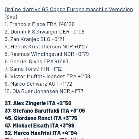
Ordine d’arrivo GS Coppa Europa maschile Vemdalen
(Sve):
1. Francois Place FRA 1’48″26
2. Dominik Schwaiger GER +0″06
3. Zan Kranjec SLO +0″21
4. Henrik Kristoffersen NOR +0″27
5. Rasmus Windingstad NOR +0″79
6. Gabriel Rivas FRA +0″93
7. Samu Torsti FIN +1″12
8. Victor Muffat-Jeandet FRA +1″38
9. Marco Schwarz AUT +1″72
10. Ola Buer Johansen NOR +1″77
27. Alex Zingerle ITA +2″50
37. Stefano Baruffaldi ITA +3″05
45. Giordano Ronci ITA +3″75
47. Michael Eisath ITA +3″99
52. Marco Manfrini ITA +4″94