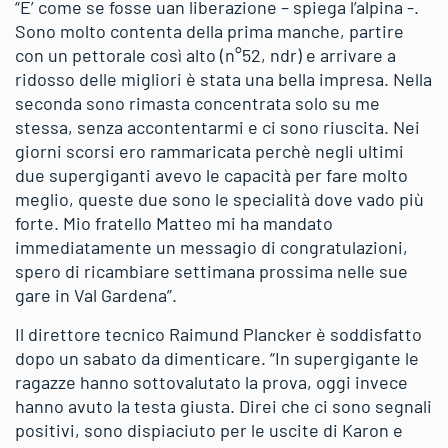
“E’ come se fosse uan liberazione – spiega l’alpina -.
Sono molto contenta della prima manche, partire
con un pettorale così alto (n°52, ndr) e arrivare a
ridosso delle migliori è stata una bella impresa. Nella
seconda sono rimasta concentrata solo su me
stessa, senza accontentarmi e ci sono riuscita. Nei
giorni scorsi ero rammaricata perchè negli ultimi
due supergiganti avevo le capacità per fare molto
meglio, queste due sono le specialità dove vado più
forte. Mio fratello Matteo mi ha mandato
immediatamente un messagio di congratulazioni,
spero di ricambiare settimana prossima nelle sue
gare in Val Gardena”.
Il direttore tecnico Raimund Plancker è soddisfatto
dopo un sabato da dimenticare. “In supergigante le
ragazze hanno sottovalutato la prova, oggi invece
hanno avuto la testa giusta. Direi che ci sono segnali
positivi, sono dispiaciuto per le uscite di Karon e