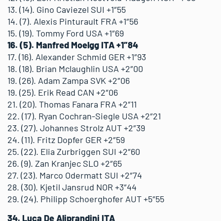
13. (14). Gino Caviezel SUI +1″55
14. (7). Alexis Pinturault FRA +1″56
15. (19). Tommy Ford USA +1″69
16. (5). Manfred Moelgg ITA +1″84
17. (16). Alexander Schmid GER +1″93
18. (18). Brian Mclaughlin USA +2″00
19. (26). Adam Zampa SVK +2″06
19. (25). Erik Read CAN +2″06
21. (20). Thomas Fanara FRA +2″11
22. (17). Ryan Cochran-Siegle USA +2″21
23. (27). Johannes Strolz AUT +2″39
24. (11). Fritz Dopfer GER +2″59
25. (22). Elia Zurbriggen SUI +2″60
26. (9). Zan Kranjec SLO +2″65
27. (23). Marco Odermatt SUI +2″74
28. (30). Kjetil Jansrud NOR +3″44
29. (24). Philipp Schoerghofer AUT +5″55
34. Luca De Aliprandini ITA