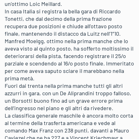
un’ottimo Loic Meillard.
In casa Italia si registra la bella gara di Riccardo
Tonetti, che dal decimo della prima frazione
recupera due posizioni e chiude all’ottavo posto
finale, mantenendo il distacco da Luitz nell’1″10.
Manfred Moelgg, ottimo nella prima manche che lo
aveva visto al quinto posto, ha sofferto moltissimo il
deteriorarsi della pista, facendo registrare il 25/o
parziale e scendendo al 16/o posto finale. Immeritato
per come aveva saputo sciare il marebbano nella
prima metà.
Fuori dai trenta nella prima manche tutti gli altri
azzurri in gara, con un De Aliprandini troppo falloso,
un Borsotti buono fino ad un grave errore prima
dell’ingresso nel piano e gli altri da rivedere.
La classifica generale maschile è ancora molto corta
al termine della trasferta americana e vede al
comando Max Franz con 238 punti, davanti a Mauro
Caviezel che ne ha 227 e a Vincent Kriechmayr a