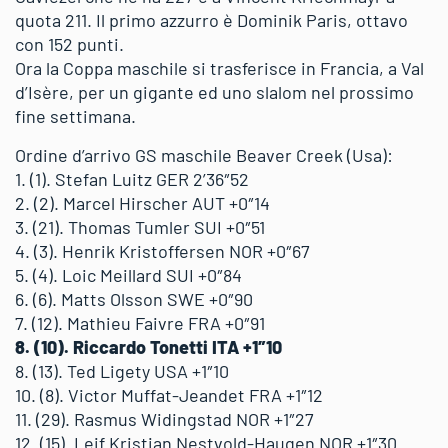
quota 211. Il primo azzurro è Dominik Paris, ottavo
con 152 punti.
Ora la Coppa maschile si trasferisce in Francia, a Val
d’Isère, per un gigante ed uno slalom nel prossimo
fine settimana.
Ordine d’arrivo GS maschile Beaver Creek (Usa):
1. (1). Stefan Luitz GER 2’36″52
2. (2). Marcel Hirscher AUT +0″14
3. (21). Thomas Tumler SUI +0″51
4. (3). Henrik Kristoffersen NOR +0″67
5. (4). Loic Meillard SUI +0″84
6. (6). Matts Olsson SWE +0″90
7. (12). Mathieu Faivre FRA +0″91
8. (10). Riccardo Tonetti ITA +1″10
8. (13). Ted Ligety USA +1″10
10. (8). Victor Muffat-Jeandet FRA +1″12
11. (29). Rasmus Widingstad NOR +1″27
12. (15). Leif Kristian Nestvold-Haugen NOR +1″30