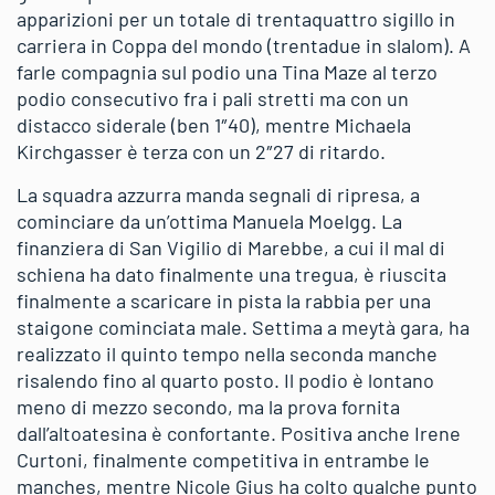
apparizioni per un totale di trentaquattro sigillo in
carriera in Coppa del mondo (trentadue in slalom). A
farle compagnia sul podio una Tina Maze al terzo
podio consecutivo fra i pali stretti ma con un
distacco siderale (ben 1″40), mentre Michaela
Kirchgasser è terza con un 2″27 di ritardo.
La squadra azzurra manda segnali di ripresa, a
cominciare da un’ottima Manuela Moelgg. La
finanziera di San Vigilio di Marebbe, a cui il mal di
schiena ha dato finalmente una tregua, è riuscita
finalmente a scaricare in pista la rabbia per una
staigone cominciata male. Settima a meytà gara, ha
realizzato il quinto tempo nella seconda manche
risalendo fino al quarto posto. Il podio è lontano
meno di mezzo secondo, ma la prova fornita
dall’altoatesina è confortante. Positiva anche Irene
Curtoni, finalmente competitiva in entrambe le
manches, mentre Nicole Gius ha colto qualche punto