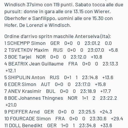
Windisch 37simo con 119 punti. Sabato tocca alle due
pursuit: donne in gara alle ore 13.15 con Wierer,
Oberhofer e Sanfilippo, uomini alle ore 15.30 con
Hofer, De Lorenzi e Windisch.
Ordine d’arrivo spritn maschile Anterselva (Ita):
1 SCHEMPP Simon GER 0+0 0 23:01.2 0.0
2 TSVETKOV Maxim RUS 0+0 0 23:07.0 +5.8
3 BOE Tarjei NOR 0+0 0 23:12.0 +10.8
4 BEATRIX Jean Guillaume FRA 0+0 0 23:13.3
+12.1
5 SHIPULIN Anton RUS 0+1 1 23:14.8 +13.6
6 EDER Simon AUT 0+0 0 23:17.0 +15.8
7 ANEV Krasimir BUL 0+0 0 23:18.9 +17.7
8 BOE Johannes Thingnes NOR 1+1 2 23:22.2
+21.0
9 PEIFFER Arnd GER 0+0 0 23:25.5 +24.3
10 FOURCADE Simon FRA 0+0 0 23:30.6 +29.4
11 DOLL Benedikt GER 1+0 1 23:34.8 +33.6