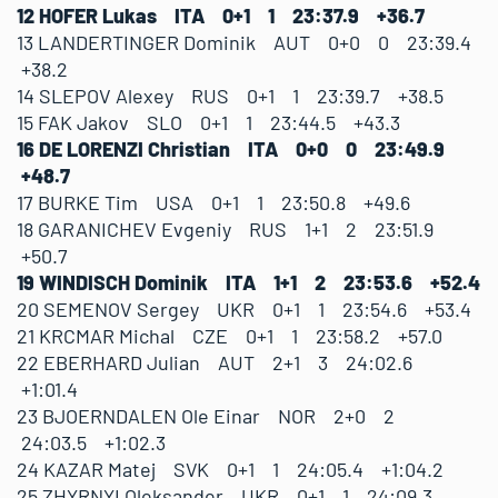
12 HOFER Lukas ITA 0+1 1 23:37.9 +36.7
13 LANDERTINGER Dominik AUT 0+0 0 23:39.4
+38.2
14 SLEPOV Alexey RUS 0+1 1 23:39.7 +38.5
15 FAK Jakov SLO 0+1 1 23:44.5 +43.3
16 DE LORENZI Christian ITA 0+0 0 23:49.9
+48.7
17 BURKE Tim USA 0+1 1 23:50.8 +49.6
18 GARANICHEV Evgeniy RUS 1+1 2 23:51.9
+50.7
19 WINDISCH Dominik ITA 1+1 2 23:53.6 +52.4
20 SEMENOV Sergey UKR 0+1 1 23:54.6 +53.4
21 KRCMAR Michal CZE 0+1 1 23:58.2 +57.0
22 EBERHARD Julian AUT 2+1 3 24:02.6
+1:01.4
23 BJOERNDALEN Ole Einar NOR 2+0 2
24:03.5 +1:02.3
24 KAZAR Matej SVK 0+1 1 24:05.4 +1:04.2
25 ZHYRNYI Oleksander UKR 0+1 1 24:09.3