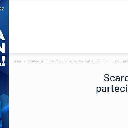
Home
Scardoni si ritira dall’attività: per lei due partecipazioni olimpiche e q
Scardo
parteci