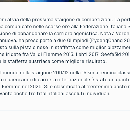
ni al via della prossima staigone di competizioni. La por
a comunicato nelle scorse ore alla Federazione Italiana S
sione di abbandonare la carriera agonistica. Nata a Veron
anuova, ha preso parte a due Olimpiadi (PyoengChang 20
to sulla pista cinese in staffetta come miglior piazzamen
e iridate fra Val di Fiemme 2013, Lahti 2017, Seefe3ld 20
la staffetta austriaca come migliore risultato.
 mondo nella staigone 2011/12 nella 15 km a tecnica class
a in dieci anni di carriera internazionale è stato un quint
di Fiemme nel 2020. Si è classificata al trentesimo posto n
anta anche tre titoli italiani assoluti individuali.