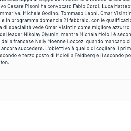
rtivo Cesare Pisoni ha convocato Fabio Cordi, Luca Matte
mmariva, Michele Godino, Tommaso Leoni, Omar Visintin,
a è in programma domencia 21 febbraio, con le qualificazi
ca di specialità vede Omar Visintin come migliore azzurro
 del leader Nikolay Olyunin, mentre Michela Moioli è seco
0 della francese Nelly Moenne Loccoz, quando mancano ci
 ancora succedere. L’obiettivo è quello di cogliere il pr
 secondo e terzo posto di Moioli a Feldberg e il secondo p
fon.