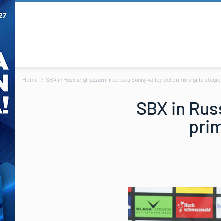
Home
SBX in Russia: gli azzurri in cerca a Sunny Valley del primo sigillo stag
SBX in Russ
prim