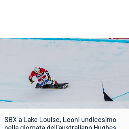
SBX a Lake Louise, Leoni undicesimo
nella giornata dell’australiano Hughes