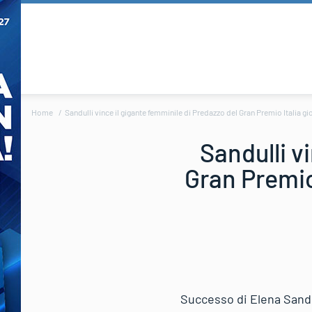
Home
Sandulli vince il gigante femminile di Predazzo del Gran Premio Italia gi
Sandulli v
Gran Premio 
Successo di Elena Sandul