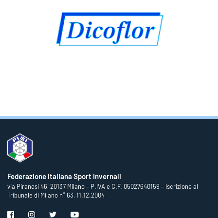
Federazione Italiana Sport Invernali
via Piranesi 46, 20137 Milano – P.IVA e C.F. 05027640159 – Iscrizione al
Tribunale di Milano n° 63, 11.12.2004