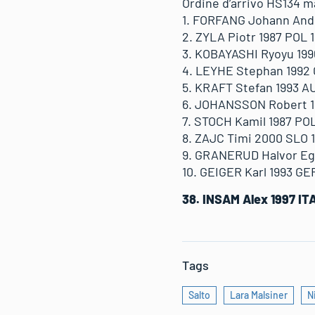
Ordine d’arrivo HS134 m
1. FORFANG Johann Andre
2. ZYLA Piotr 1987 POL 1
3. KOBAYASHI Ryoyu 1996
4. LEYHE Stephan 1992 G
5. KRAFT Stefan 1993 AU
6. JOHANSSON Robert 19
7. STOCH Kamil 1987 POL
8. ZAJC Timi 2000 SLO 1
9. GRANERUD Halvor Egn
10. GEIGER Karl 1993 GER
38. INSAM Alex 1997 ITA
Tags
Salto
Lara Malsiner
N