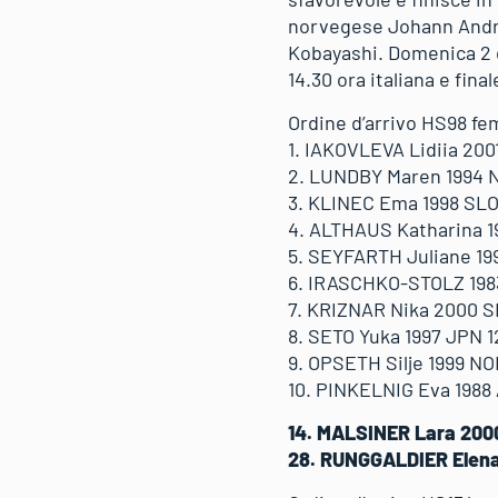
norvegese Johann Andre 
Kobayashi. Domenica 2 d
14.30 ora italiana e final
Ordine d’arrivo HS98 fe
1. IAKOVLEVA Lidiia 2001
2. LUNDBY Maren 1994 N
3. KLINEC Ema 1998 SLO 
4. ALTHAUS Katharina 19
5. SEYFARTH Juliane 199
6. IRASCHKO-STOLZ 1983
7. KRIZNAR Nika 2000 SLO
8. SETO Yuka 1997 JPN 12
9. OPSETH Silje 1999 NO
10. PINKELNIG Eva 1988 
14. MALSINER Lara 2000 
28. RUNGGALDIER Elena 