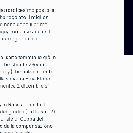
uattordicesimo posto la
ha regalato il miglior
 è nona dopo il primo
ungo, complice anche il
 costringendola a
el salto femminile già in
r, che chiude 28esima,
dby (che balza in testa
alla slovena Ema Klinec.
omenica 2 dicembre si
, in Russia. Con forte
dei giudici (tutte sul 17)
gionale di Coppa del
ato dalla compensazione
tata vinta dal