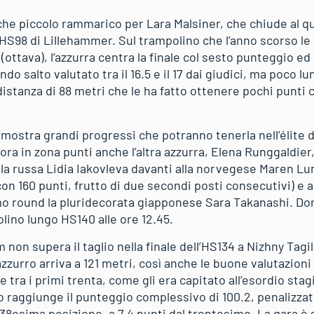
che piccolo rammarico per Lara Malsiner, che chiude al q
l’HS98 di Lillehammer. Sul trampolino che l’anno scorso le 
(ottava), l’azzurra centra la finale col sesto punteggio ed
o salto valutato tra il 16.5 e il 17 dai giudici, ma poco l
distanza di 88 metri che le ha fatto ottenere pochi punti
imostra grandi progressi che potranno tenerla nell’élite d
ora in zona punti anche l’altra azzurra, Elena Runggaldie
la russa Lidia Iakovleva davanti alla norvegese Maren Lun
 con 160 punti, frutto di due secondi posti consecutivi) e 
imo round la pluridecorata giapponese Sara Takanashi. D
olino lungo HS140 alle ore 12.45.
 non supera il taglio nella finale dell’HS134 a Nizhny Tagil
’azzurro arriva a 121 metri, così anche le buone valutazioni 
e tra i primi trenta, come gli era capitato all’esordio sta
o raggiunge il punteggio complessivo di 100.2, penalizz
 38esima posizione, a 7.4 punti dal trentesimo. La gara è s