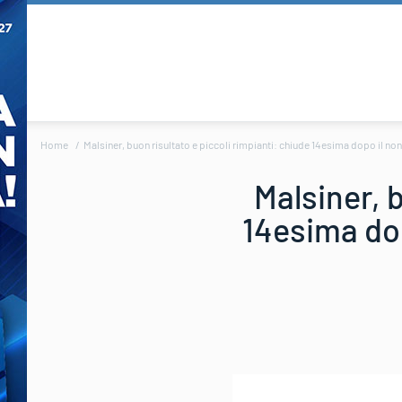
Home
Malsiner, buon risultato e piccoli rimpianti: chiude 14esima dopo il n
Malsiner, b
14esima dop