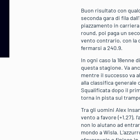
Buon risultato con qual
seconda gara di fila dal
piazzamento in carriera 
round, poi paga un second
vento contrario, con la 
fermarsi a 240.9.
In ogni caso la 18enne d
questa stagione. Va anc
mentre il successo va al
alla classifica generale
Squalificata dopo il pr
torna in pista sul tramp
Tra gli uomini Alex Insam
vento a favore (+1.27), l
non lo aiutano ad entrar
mondo a Wisla. L’azzurr
sfavorevole e finisce in