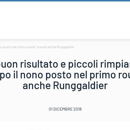
ono posto nel primo round. A punti anche Runggaldier
uon risultato e piccoli rimpi
o il nono posto nel primo ro
anche Runggaldier
01 DICEMBRE 2018