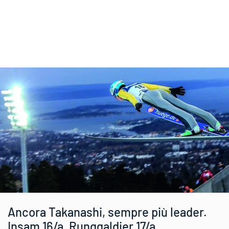
Ancora Takanashi, sempre più leader.
Insam 16/a, Runggaldier 17/a