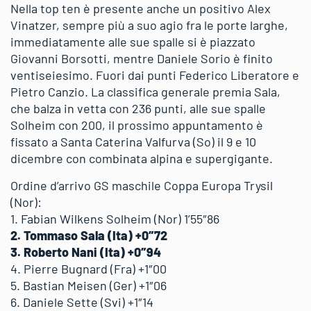
Nella top ten è presente anche un positivo Alex
Vinatzer, sempre più a suo agio fra le porte larghe,
immediatamente alle sue spalle si è piazzato
Giovanni Borsotti, mentre Daniele Sorio è finito
ventiseiesimo. Fuori dai punti Federico Liberatore e
Pietro Canzio. La classifica generale premia Sala,
che balza in vetta con 236 punti, alle sue spalle
Solheim con 200, il prossimo appuntamento è
fissato a Santa Caterina Valfurva (So) il 9 e 10
dicembre con combinata alpina e supergigante.
Ordine d’arrivo GS maschile Coppa Europa Trysil
(Nor):
1. Fabian Wilkens Solheim (Nor) 1’55″86
2. Tommaso Sala (Ita) +0″72
3. Roberto Nani (Ita) +0″94
4. Pierre Bugnard (Fra) +1″00
5. Bastian Meisen (Ger) +1″06
6. Daniele Sette (Svi) +1″14