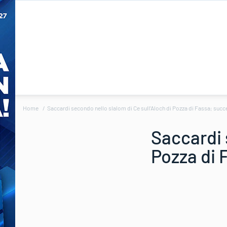
Home
Saccardi secondo nello slalom di Ce sull’Aloch di Pozza di Fassa; suc
Saccardi 
Pozza di 