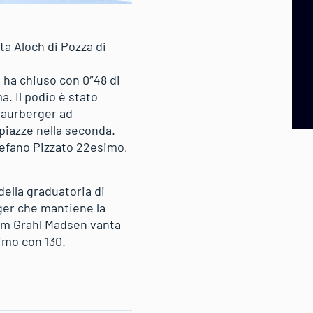
a Aloch di Pozza di
 ha chiuso con 0″48 di
a. Il podio è stato
Maurberger ad
 piazze nella seconda.
tefano Pizzato 22esimo,
ella graduatoria di
nger che mantiene la
alom Grahl Madsen vanta
imo con 130.