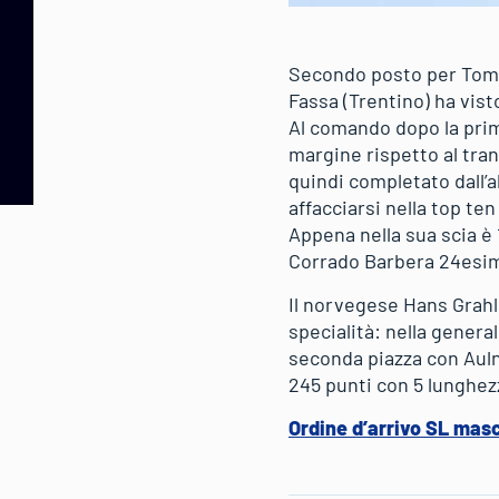
Secondo posto per Tomma
Fassa (Trentino) ha vist
Al comando dopo la prima
margine rispetto al trans
quindi completato dall’
affacciarsi nella top te
Appena nella sua scia è
Corrado Barbera 24esi
Il norvegese Hans Grahl
specialità: nella genera
seconda piazza con Aulne
245 punti con 5 lunghezz
Ordine d’arrivo SL masc