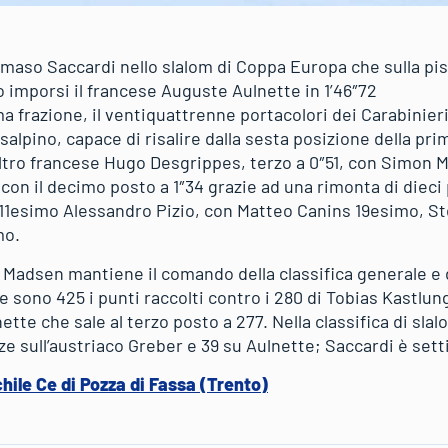
so Saccardi nello slalom di Coppa Europa che sulla pist
o imporsi il francese Auguste Aulnette in 1’46″72
 frazione, il ventiquattrenne portacolori dei Carabinieri
alpino, capace di risalire dalla sesta posizione della prim
altro francese Hugo Desgrippes, terzo a 0″51, con Simon 
n con il decimo posto a 1″34 grazie ad una rimonta di dieci
 11esimo Alessandro Pizio, con Matteo Canins 19esimo, S
mo.
 Madsen mantiene il comando della classifica generale e d
le sono 425 i punti raccolti contro i 280 di Tobias Kastlu
tte che sale al terzo posto a 277. Nella classifica di sl
e sull’austriaco Greber e 39 su Aulnette; Saccardi è sett
hile Ce di Pozza di Fassa (Trento)