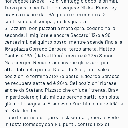
norvegese (aveva 1″72 di vantaggio dopo la prima).
Terzo posto per l’altro norvegese Mikkel Remsoey,
bravo a risalire dal 16/o posto e terminato a 21
centesimo dal compagno di squadra.
Gli azzurri, ben piazzati a metà gara, cedono nella
seconda. Il migliore è ancora Saccardi 12/o a 90
centesimi, dal quinto posto, mentre scende fino alla
16/a piazza Corrado Barbera, terzo ametà. Matteo
Canins è 19/o (dal settimo), mentre è 23/o Simon
Maurberger. Recuperano invece gli azzurri più
attardati nella prima: Riccardo Allegrini risale sei
posizioni e termina al 24/o posto, Edoardo Saracco
ne recupera sette ed è 26/o. Sei posizioni riprese
anche da Stefano Pizzato che chiude i trenta. Bravi
in particolare gli ultimi due perché partiti con pista
già molto segnata. Francesco Zucchini chiude 46/o a
5″08 dal leader.
Dopo le prime due gare, la classifica generale vede
in testa Remsoey con 140 punti, contro i 122 di