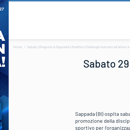
Home
Sabato 29 agosto a Sappada il Biathlon Challenge riservato ad Allievi e
Sabato 29 
Sappada (Bl) ospita saba
promozione della discipl
sportivo per l’organizz