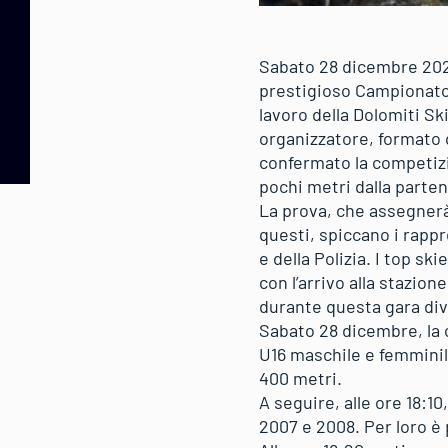
Sabato 28 dicembre 2024,
prestigioso Campionato I
lavoro della Dolomiti Sk
organizzatore, formato d
confermato la competizi
pochi metri dalla parten
La prova, che assegnerà i 
questi, spiccano i rappr
e della Polizia. I top sk
con l’arrivo alla stazion
durante questa gara dive
Sabato 28 dicembre, la c
U16 maschile e femminile
400 metri.
A seguire, alle ore 18:10
2007 e 2008. Per loro è 