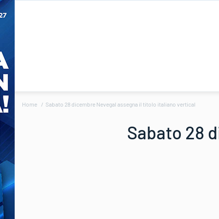
Home
Sabato 28 dicembre Nevegal assegna il titolo italiano vertical
Sabato 28 di