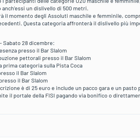
o i partecipanti delle categorie U20 maschile e femminile,
anch’essi un dislivello di 500 metri.
sarà il momento degli Assoluti maschile e femminile, compre
ecedenti. Questa categoria affronterà il dislivello più imp
– Sabato 28 dicembre:
resenza presso il Bar Slalom
ibuzione pettorali presso il Bar Slalom
a prima categoria sulla Pista Coca
resso il Bar Slalom
presso il Bar Slalom
scrizione è di 25 euro e include un pacco gara e un pasto p
mite il portale della FISI pagando via bonifico o direttame