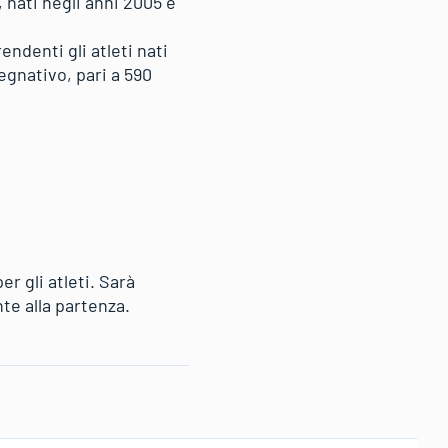
 nati negli anni 2005 e
ndenti gli atleti nati
egnativo, pari a 590
er gli atleti. Sarà
nte alla partenza.