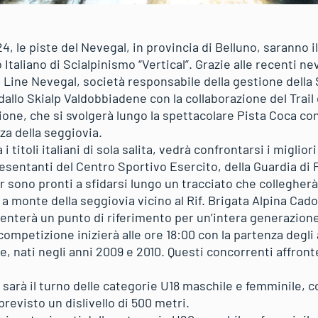
 le piste del Nevegal, in provincia di Belluno, saranno i
taliano di Scialpinismo “Vertical”. Grazie alle recenti ne
i Line Nevegal, società responsabile della gestione della 
allo Skialp Valdobbiadene con la collaborazione del Trail
one, che si svolgerà lungo la spettacolare Pista Coca con
za della seggiovia.
titoli italiani di sola salita, vedrà confrontarsi i migliori 
esentanti del Centro Sportivo Esercito, della Guardia di 
ier sono pronti a sfidarsi lungo un tracciato che collegherà
e a monte della seggiovia vicino al Rif. Brigata Alpina Cad
nterà un punto di riferimento per un’intera generazione 
ompetizione inizierà alle ore 18:00 con la partenza degli 
, nati negli anni 2009 e 2010. Questi concorrenti affronte
, sarà il turno delle categorie U18 maschile e femminile, co
previsto un dislivello di 500 metri.